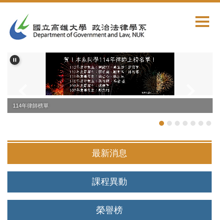
跳
到
主
要
內
容
區
114年律師榜單
最新消息
課程異動
榮譽榜