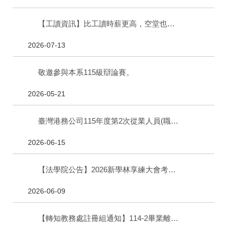
【工讀資訊】比工讀時薪更高，空堂也能接! 藍田國小誠徵臨時代課教師
2026-07-13
敬邀參與本系115級辯論賽。
2026-05-21
臺灣港務公司115年度第2次從業人員(職員類)政風類科甄試簡章
2026-06-15
【法學院公告】2026新學林享練大會考高大法學院學生報名費免費
2026-06-09
【轉知教務處註冊組通知】114-2畢業離校暨領證（含數位證書）程序說明。（線上離校審核、現場領證）