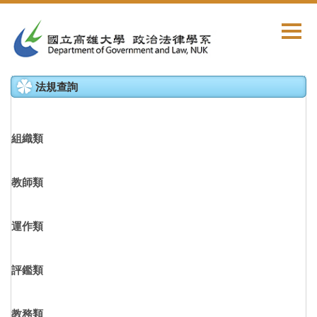
跳
到
主
要
內
法規查詢
容
區
組織類
教師類
運作類
評鑑類
教務類