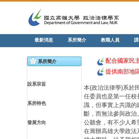
跳
到
主
要
內
最新消息
系所簡介
教職人員
課
容
區
配合國家民
系所簡介
提供南部地
設系宗旨
本(政治法律學)系
任委員也是第一任校
系所特色
識，但事實上共識的
斷，而無法參與政治
公聽會，有不少人希
發展方向
在籌辦高雄大學政法