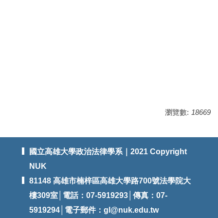
廖國瑋（94年畢業生）95年度書記官
吳亭瑢（93年畢業生）94年度行政警察
陳明泓（93年畢業生）93年度行政警察
張伯元（94年畢業生）89年度法警
洪汎宇（98年畢業生）年度監所管理員
曾煦嬛（95年畢業生）年度戶政
瀏覽數:
18669
國立高雄大學政治法律學系｜2021 Copyright
NUK
81148 高雄市楠梓區高雄大學路700號法學院大
樓309室│電話：07-5919293│傳真：07-
5919294│電子郵件：
gl@nuk.edu.tw