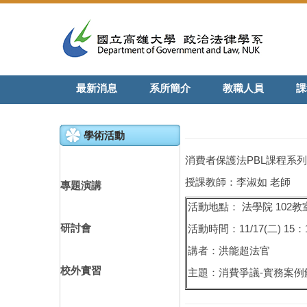
跳
到
主
要
內
最新消息
系所簡介
教職人員
課
容
區
學術活動
消費者保護法PBL課程系
授課教師：李淑如 老師
專題演講
活動地點： 法學院 102教
研討會
活動時間：11/17(二) 15：1
講者：洪能超法官
校外實習
主題：
消費爭議-實務案例