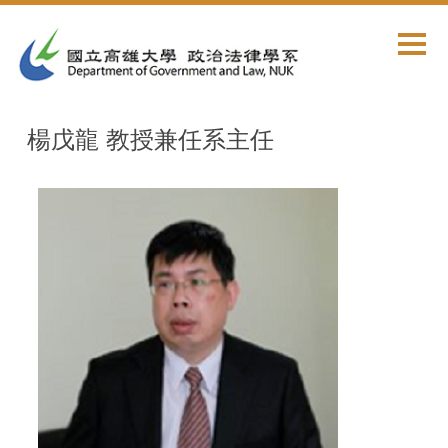
跳
到
主
要
內
容
楊戊龍 教授兼任系主任
區