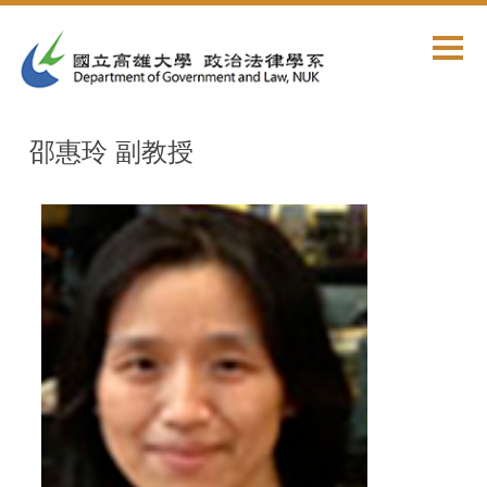
跳
到
主
要
內
容
邵惠玲 副教授
區