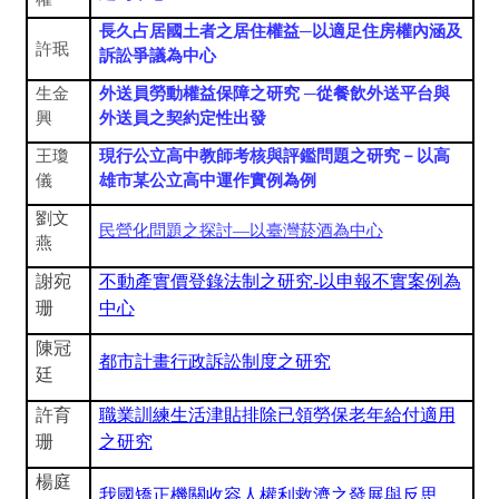
長久占居國土者之居住權益─以適足住房權內涵及
許珉
訴訟爭議為中心
生金
外送員勞動權益保障之研究 ─從餐飲外送平台與
興
外送員之契約定性出發
王瓊
現行公立高中教師考核與評鑑問題之研究－以高
儀
雄市某公立高中運作實例為例
劉文
民營化問題之探討—以臺灣菸酒為中心
燕
謝宛
不動產實價登錄法制之研究-以申報不實案例為
珊
中心
陳冠
都市計畫行政訴訟制度之研究
廷
許育
職業訓練生活津貼排除已領勞保老年給付適用
珊
之研究
楊庭
我國矯正機關收容人權利救濟之發展與反思