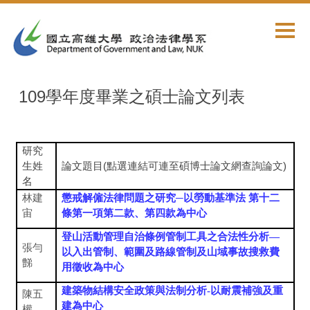
跳
到
主
要
內
容
109學年度畢業之碩士論文列表
區
研究
生姓
論文題目(點選連結可連至碩博士論文網查詢論文)
名
林建
懲戒解僱法律問題之研究
─
以勞動基準法
第十二
宙
條第一項第二款、第四款為中心
登山活動管理自治條例管制工具之合法性分析
—
張勻
以入出管制、範圍及路線管制及山域事故搜救費
豑
用徵收為中心
建築物結構安全政策與法制分析
-
以耐震補強及重
陳五
建為中心
權