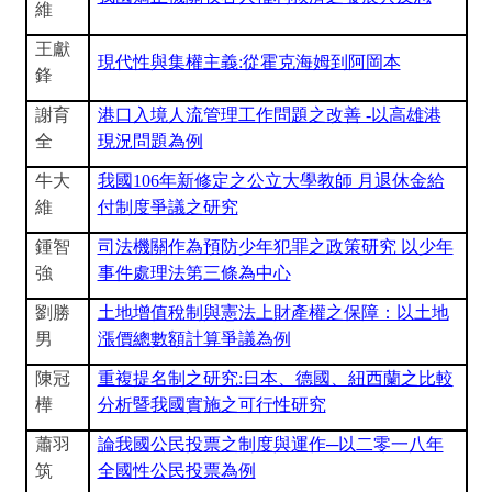
維
王獻
現代性與集權主義:從霍克海姆到阿岡本
鋒
謝育
港口入境人流管理工作問題之改善 -以高雄港
全
現況問題為例
牛大
我國106年新修定之公立大學教師 月退休金給
維
付制度爭議之研究
鍾智
司法機關作為預防少年犯罪之政策研究 以少年
強
事件處理法第三條為中心
劉勝
土地增值稅制與憲法上財產權之保障：以土地
男
漲價總數額計算爭議為例
陳冠
重複提名制之研究:日本、德國、紐西蘭之比較
樺
分析暨我國實施之可行性研究
蕭羽
論我國公民投票之制度與運作─以二零一八年
筑
全國性公民投票為例