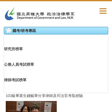
跳
到
主
要
內
國考/研考專區
容
區
研究所榜單
公務人員考試榜單
律師考試榜單
103級畢業生錢毓華分享律師及司法官考取經驗