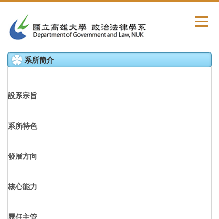
跳
到
主
要
內
系所簡介
容
區
設系宗旨
系所特色
發展方向
核心能力
歷任主管